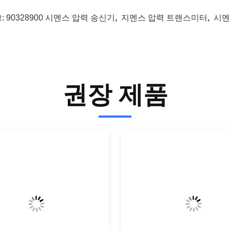
:
90328900 시멘스 압력 송신기
,
지멘스 압력 트랜스미터
,
시멘
권장 제품