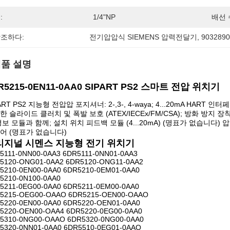
:
1/4"NP
배선 
조하다:
전기압압식 SIEMENS 압력전달기
, 
90328
품 설명
R5215-0EN11-0AA0
SIPART PS2 스마트 전압 위치기
ART PS2 지능형 전압압 포지셔너: 2-,3-, 4-waya; 4...20mA HAR
 슬라이드 클러치 및 폭발 보호 (ATEX/IECEx/FM/CSA); 방화 방지 장착 연결 
경보 모듈과 함께; 설치 위치 피드백 모듈 (4...20mA) (명표가 없습니다)
어 (명표가 없습니다)
리지널 시멘스 지능형 전기 위치기
5111-0NN00-0AA3 6DR5111-0NN01-0AA3
5120-ONG01-0AA2 6DR5120-ONG11-0AA2
5210-0EN00-0AA0 6DR5210-0EM01-0AA0
5210-0N100-0AA0
5211-0EG00-0AA0 6DR5211-0EM00-0AA0
5215-OEG00-OAAO 6DR5215-OEN00-OAAO
5220-0EN00-0AA0 6DR5220-OEN01-0AA0
5220-OEN00-OAA4 6DR5220-0EG00-0AA0
5310-0NG00-OAAO 6DR5320-0NG00-0AA0
5320-0NN01-0AA0 6DR5510-0EG01-0AAO