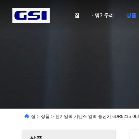
집
- 뭐? 우리
상품
집
>
상품
>
전기압력 시멘스 압력 송신기 6DR5215-0EN1
상품