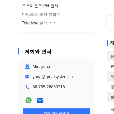
로즈마운트 PH 센서
마이크로 모션 흐름계
Teledyne 분석 기기
자
저희와 연락
원
Mrs. yuna
yuna@greatsystem.cn
모
86-755-26850716
공
필
제
지금 연락하세요