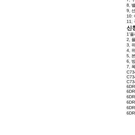
8,
9,
10
11
신
1'
2,
3,
4,
5, 
6, 
7,
C73
C73
C73
6DR
6DR
6DR
6DR
6D
6D