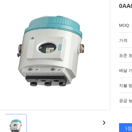
0AA
MOQ:
가격:
표준 포
배달 기
지불 방
공급 능
가장