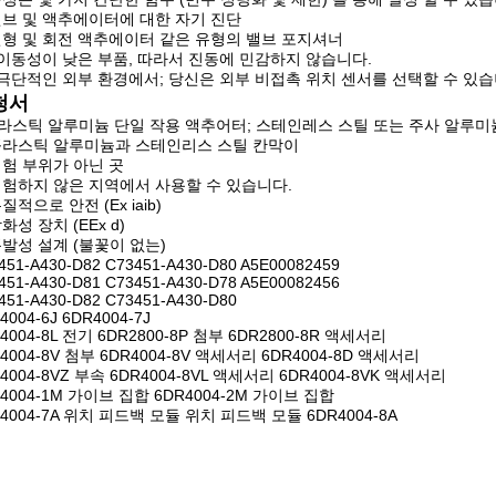
 밸브 및 액추에이터에 대한 자기 진단
 선형 및 회전 액추에이터 같은 유형의 밸브 포지셔너
: 이동성이 낮은 부품, 따라서 진동에 민감하지 않습니다.
; 극단적인 외부 환경에서; 당신은 외부 비접촉 위치 센서를 선택할 수 있
청서
플라스틱 알루미늄 단일 작용 액추어터; 스테인레스 스틸 또는 주사 알루미
 플라스틱 알루미늄과 스테인리스 스틸 칸막이
 위험 부위가 아닌 곳
 위험하지 않은 지역에서 사용할 수 있습니다.
본질적으로 안전 (Ex iaib)
방화성 장치 (EEx d)
 폭발성 설계 (불꽃이 없는)
451-A430-D82 C73451-A430-D80 A5E00082459
451-A430-D81 C73451-A430-D78 A5E00082456
451-A430-D82 C73451-A430-D80
4004-6J 6DR4004-7J
4004-8L 전기 6DR2800-8P 첨부 6DR2800-8R 액세서리
4004-8V 첨부 6DR4004-8V 액세서리 6DR4004-8D 액세서리
4004-8VZ 부속 6DR4004-8VL 액세서리 6DR4004-8VK 액세서리
R4004-1M 가이브 집합 6DR4004-2M 가이브 집합
R4004-7A 위치 피드백 모듈 위치 피드백 모듈 6DR4004-8A