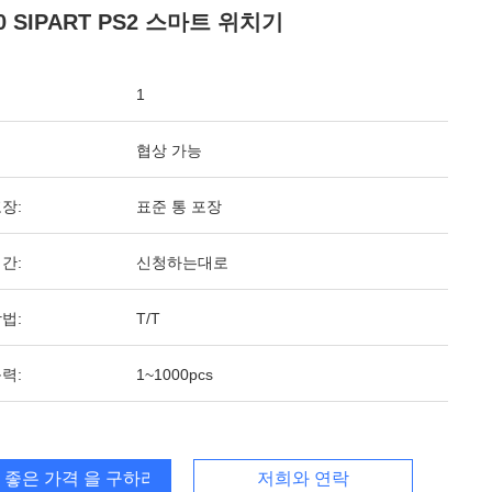
0 SIPART PS2 스마트 위치기
1
협상 가능
장:
표준 통 포장
간:
신청하는대로
법:
T/T
력:
1~1000pcs
 좋은 가격 을 구하라
저희와 연락