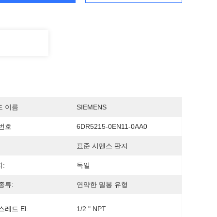
드 이름
SIEMENS
번호
6DR5215-0EN11-0AA0
표준 시멘스 판지
:
독일
종류:
연약한 밀봉 유형
스레드 El:
1/2 " NPT