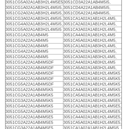
3051CG5A02A1AB3H2L4M5E5
3051CD3A22A1AB4M5I5,
3051CG1A02A1AB3H2L4M5I5,
3051CD4A22A1AB4M5I5,
3051CG2A02A1AB3H2L4M5I5,
3051CD5A22A1AB4M5I5,
3051CG3A02A1AB3H2L4M5I5,
3051CA1A02A1AB1H2L4M5,
3051CG4A02A1AB3H2L4M5I5,
3051CA2A02A1AB1H2L4M5,
3051CG5A02A1AB3H2L4M5I5
3051CA3A02A1AB1H2L4M5,
3051CG1A22A1AB4M5
3051CA4A02A1AB1H2L4M5
3051CG2A22A1AB4M5
3051CA5A02A1AB1H2L4M5,
3051CG3A22A1AB4M5
3051CA1A02A1AB3H2L4M5,
3051CG4A22A1AB4M5
3051CA2A02A1AB3H2L4M5,
3051CG5A22A1AB4M5
3051CA3A02A1AB3H2L4M5,
3051CG1A22A1AB4M5DF
3051CA4A02A1AB3H2L4M5
3051CG2A22A1AB4M5DF
3051CA5A02A1AB3H2L4M5,
3051CG3A22A1AB4M5DF
3051CA1A02A1AB1H2L4M5K5
3051CG4A22A1AB4M5DF
3051CA2A02A1AB1H2L4M5K5
3051CG5A22A1AB4M5DF
3051CA3A02A1AB1H2L4M5K5
3051CG1A22A1AB4M5K5
3051CA4A02A1AB1H2L4M5K5
3051CG2A22A1AB4M5K5
3051CA5A02A1AB1H2L4M5K5
3051CG3A22A1AB4M5K5
3051CA1A02A1AB1H2L4M5E5,
3051CG4A22A1AB4M5K5
3051CA2A02A1AB1H2L4M5E5,
3051CG5A22A1AB4M5K5
3051CA3A02A1AB1H2L4M5E5,
3051CG1A22A1AB4M5E5
3051CA4A02A1AB1H2L4M5E5,
3051CG2A22A1AB4M5E5
3051CA5A02A1AB1H2L4M5E5,
3051CG3A22A1AB4M5E5
3051CA1A02A1AB1H2L4M5I5,