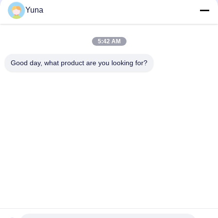
3051TG 에머슨 로즈마운트 압력 송신기
Yuna
3051TG2A2B21BB4E8D4M5Q4
8800DW020 로즈마운트 차차 압력 송신기
5:42 AM
4MA 에머슨 로즈마운트 압력 송신기, 3051CG 가이드 압력 송신기
Good day, what product are you looking for?
모든
GE 벤틀리 네바다
E&H 도구
에머슨 로즈마운트 
VEGA 레벨 미터
압력 송신기
요코가와 EJA 압력 
지멘스 압력 트랜스
송신기
미터
앨런 브래들리 컴팩
ABB 밸브 포지셔너
트 로직스