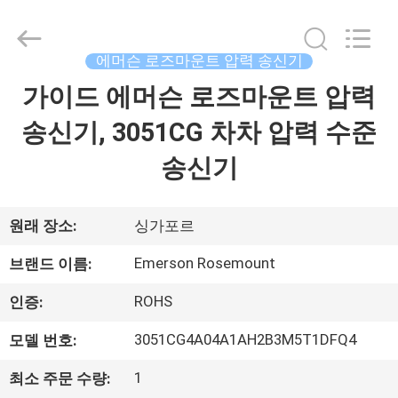
©
2021
-
2026
GREAT
에머슨 로즈마운트 압력 송신기
SYSTEM
INDUSTRY
CO.
가이드 에머슨 로즈마운트 압력
집
LTD.
All
Rights
송신기, 3051CG 차차 압력 수준
Reserved.
제
송신기
품
원래 장소:
싱가포르
우
Emerson Rosemount
브랜드 이름:
리
ROHS
인증:
에
3051CG4A04A1AH2B3M5T1DFQ4
모델 번호:
관
1
최소 주문 수량: