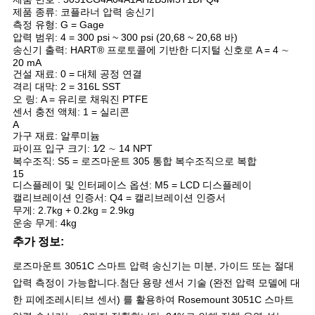
을
제품 종류: 코플라너 압력 송신기
측정 유형: G = Gage
요
압력 범위: 4 = 300 psi ~ 300 psi (20,68 ~ 20,68 바)
송신기 출력: HART® 프로토콜에 기반한 디지털 신호로 A = 4 ∼
청
20 mA
건설 재료: 0 = 대체 공정 연결
격리 대막: 2 = 316L SST
하
오 링: A = 유리로 채워진 PTFE
센서 충전 액체: 1 = 실리콘
십
A
가구 재료: 알루미늄
시
파이프 입구 크기: 1⁄2 ∼ 14 NPT
복수조직: S5 = 로즈마운트 305 통합 복수조직으로 복합
오
15
디스플레이 및 인터페이스 옵션: M5 = LCD 디스플레이
캘리브레이션 인증서: Q4 = 캘리브레이션 인증서
무게: 2.7kg + 0.2kg = 2.9kg
사
운송 무게: 4kg
추가 정보:
이
로즈마운트 3051C 스마트 압력 송신기는 미분, 가이드 또는 절대
트
압력 측정이 가능합니다.첨단 용량 센서 기술 (완전 압력 모델에 대
한 피에조레시티브 센서) 를 활용하여 Rosemount 3051C 스마트
맵