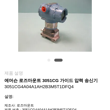
저
희
와
연
락
뉴
제품 설명
스
에머슨 로즈마운트 3051CG 가이드 압력 송신기
3051CG4A04A1AH2B3M5T1DFQ4
인
설명:
용
제조사: 로즈마운트
제품 번호 : 3051CG4A04A1AH2B3M5T1DFQ4