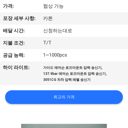
한
가격:
협상 가능
것
포장 세부 사항:
카튼
공
배달 시간:
신청하는대로
장
T/T
지불 조건:
투
1~1000pcs
공급 능력:
어
,
하이 라이트:
가이드 에머슨 로즈마운트 압력 송신기
,
137.9bar 에머슨 로즈마운트 압력 송신기
3051CG 차차 압력 레벨 송신기
품
질
최고의 가격
관
리