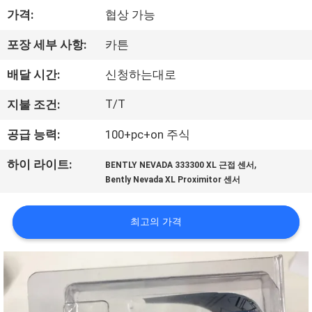
한
가격:
협상 가능
것
포장 세부 사항:
카튼
공
배달 시간:
신청하는대로
장
T/T
지불 조건:
투
공급 능력:
100+pc+on 주식
어
,
하이 라이트:
BENTLY NEVADA 333300 XL 근접 센서
Bently Nevada XL Proximitor 센서
품
최고의 가격
질
관
리