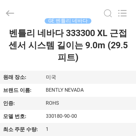
©
2021
-
2026
GREAT
GE 벤틀리 네바다
SYSTEM
INDUSTRY
CO.
벤틀리 네바다 333300 XL 근접
집
LTD.
All
Rights
센서 시스템 길이는 9.0m (29.5
Reserved.
제
피트)
품
원래 장소:
미국
우
BENTLY NEVADA
브랜드 이름:
리
ROHS
인증:
에
330180-90-00
모델 번호:
관
1
최소 주문 수량: