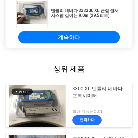
벤틀리 네바다 333300 XL 근접 센서
시스템 길이는 9.0m (29.5피트)
개
인
계속하다
정
보
보
상위 제품
호
3300 XL 벤틀리 네바다
정
프록시미터
책
협상 가능 MOQ:1
연락하다