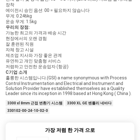
을
장착
에이전시 승인 옵션: 00 = 필요하지 않습니다
요
무게: 0.246kg
운송 무게: 1.5kg
청
우리의 장점:
가능한 최고의 가격과 배송 시간
현장에서의 오랜 경험
하
잘 훈련된 직원
자체 창고 시설
십
제조업 지사와 가장 좋은 관계
유연하고 개인 맞춤형 서비스
시
저렴하고 안전한 운송업자 (항공)
C
기업 소개
오
훌륭한 시스템입니다.(GSI) a name synonymous with Process
Control Instrumentation and Electrical and Instrument and
Solution Provider have established themselves as a Quality
Leader since its inception in 1998 based at Hong Kong ( China ).
사
3300 xl 8mm 근접 변환기 시스템
3300 XL GE 벤틀리 네바다
이
330102-00-24-10-02-0
트
가장 저렴 한 가격 으로
맵