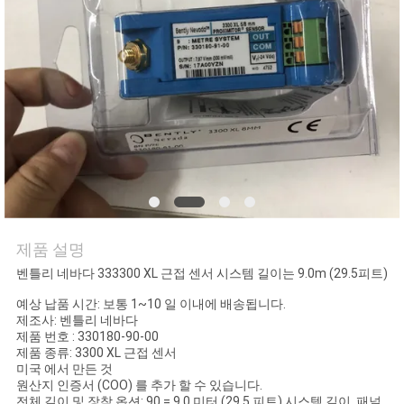
저
희
와
연
락
뉴
제품 설명
스
벤틀리 네바다 333300 XL 근접 센서 시스템 길이는 9.0m (29.5피트)
예상 납품 시간: 보통 1~10 일 이내에 배송됩니다.
제조사: 벤틀리 네바다
인
제품 번호 : 330180-90-00
제품 종류: 3300 XL 근접 센서
미국 에서 만든 것
용
원산지 인증서 (COO) 를 추가 할 수 있습니다.
전체 길이 및 장착 옵션: 90 = 9.0 미터 (29.5 피트) 시스템 길이, 패널