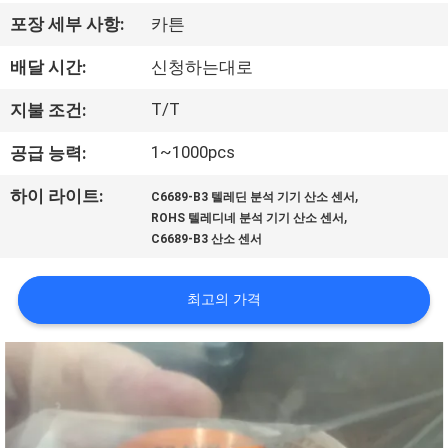
한
포장 세부 사항:
카튼
것
배달 시간:
신청하는대로
공
T/T
지불 조건:
장
1~1000pcs
공급 능력:
투
,
하이 라이트:
C6689-B3 텔레딘 분석 기기 산소 센서
,
ROHS 텔레디네 분석 기기 산소 센서
어
C6689-B3 산소 센서
품
최고의 가격
질
관
리