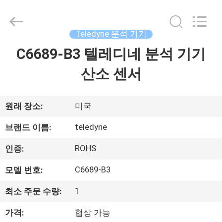
©
2021
-
2026
GREAT
Teledyne 분석 기기
SYSTEM
INDUSTRY
CO.
C6689-B3 텔레디네 분석 기기
집
LTD.
All
Rights
산소 센서
Reserved.
제
품
원래 장소:
미국
teledyne
브랜드 이름:
우
ROHS
인증:
리
​C6689-B3
모델 번호:
에
1
최소 주문 수량:
관
가격:
협상 가능