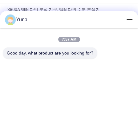
8800A 텔레다인 분석 기구, 텔레다인 수분 분석기
Yuna
A-2CXL Teledyne Oxygen Sensor for General Purpose Trace
Oxygen Analysis A-2CXL 일반 목적의 산소 추적 분석을 위한 텔레
딘 산소 센서
7:57 AM
트레이스 텔레다인 분석기 8800p 텔레다인 가스 습도 분석기
Good day, what product are you looking for?
모든
GE 벤틀리 네바다
E&H 도구
에머슨 로즈마운트 
VEGA 레벨 미터
압력 송신기
요코가와 EJA 압력 
지멘스 압력 트랜스
송신기
미터
앨런 브래들리 컴팩