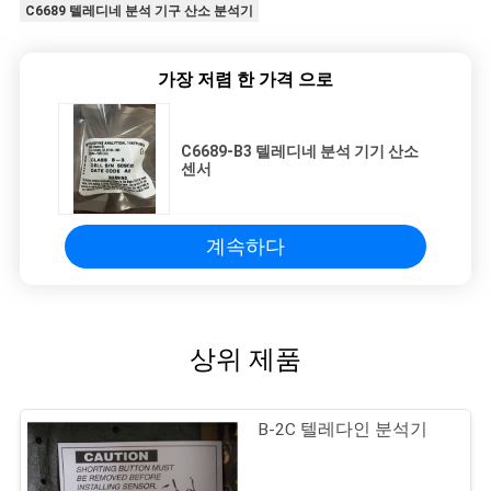
C6689 텔레디네 분석 기구 산소 분석기
개
가장 저렴 한 가격 으로
인
정
C6689-B3 텔레디네 분석 기기 산소
센서
보
보
계속하다
호
정
상위 제품
책
B-2C 텔레다인 분석기