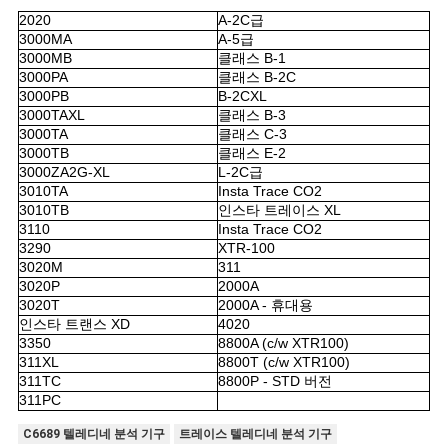
을
2020
A-2C급
3000MA
A-5급
요
3000MB
클래스 B-1
3000PA
클래스 B-2C
청
3000PB
B-2CXL
3000TAXL
클래스 B-3
하
3000TA
클래스 C-3
3000TB
클래스 E-2
십
3000ZA2G-XL
L-2C급
3010TA
Insta Trace CO2
시
3010TB
인스타 트레이스 XL
3110
Insta Trace CO2
오
3290
XTR-100
3020M
311
3020P
2000A
3020T
2000A - 휴대용
사
인스타 트랜스 XD
4020
3350
8800A (c/w XTR100)
이
311XL
8800T (c/w XTR100)
311TC
8800P - STD 버전
트
311PC
맵
C6689 텔레디네 분석 기구
트레이스 텔레디네 분석 기구