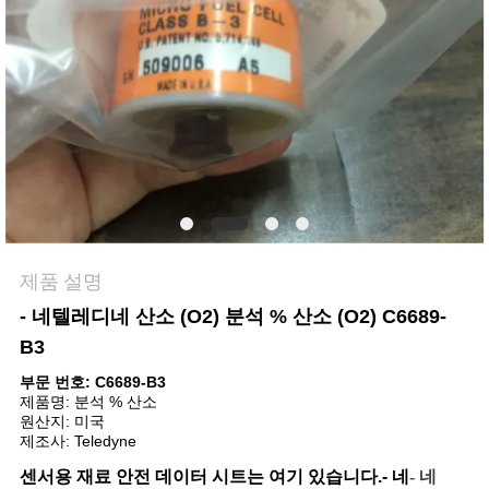
저
희
와
연
락
제품 설명
뉴
- 네
텔레디네 산소 (O2) 분석 % 산소 (O2) C6689-
스
B3
부문 번호: C6689-B3
제품명: 분석 % 산소
인
원산지: 미국
제조사: Teledyne
용
센서용 재료 안전 데이터 시트는
여기 있습니다.
- 네
- 네