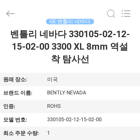
©
2021
-
2026
GREAT
GE 벤틀리 네바다
SYSTEM
INDUSTRY
CO.
벤틀리 네바다 330105-02-12-
집
LTD.
All
Rights
15-02-00 3300 XL 8mm 역설
Reserved.
제
착 탐사선
품
원래 장소:
미국
우
BENTLY NEVADA
브랜드 이름:
리
ROHS
인증:
에
330105-02-12-15-02-00
모델 번호:
관
1
최소 주문 수량: