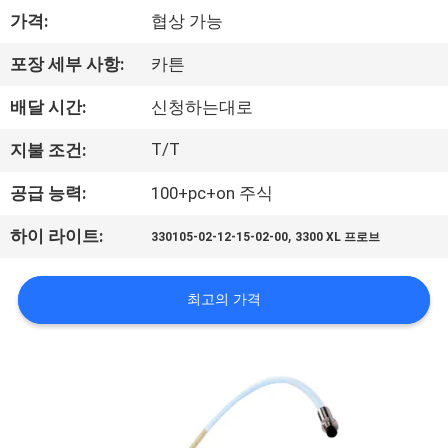
한
가격:
협상 가능
것
포장 세부 사항:
카튼
공
배달 시간:
신청하는대로
장
T/T
지불 조건:
투
공급 능력:
100+pc+on 주식
어
,
하이 라이트:
330105-02-12-15-02-00
3300 XL 프로브
품
최고의 가격
질
관
리