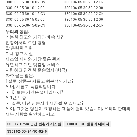
330106-05-30-10-02-CN
330106-05-30-20-12-CN
330106-05-30-10-12-00
330106-05-30-50-02-00
330106-05-30-10-12-CN
330106-05-30-50-02-CN
개
330106-05-30-15-02-00
330106-05-30-50-12-00
330106-05-30-15-02-CN
330106-05-30-50-12-CN
인
우리의 장점:
가능한 최고의 가격과 배송 시간
정
현장에서의 오랜 경험
잘 훈련된 직원
자체 창고 시설
보
제조업 지사와 가장 좋은 관계
유연하고 개인 맞춤형 서비스
보
저렴하고 안전한 운송업자 (항공)
자주 묻는 질문:
호
1질문: 상품은 새롭고 원본적인가요?
A: 네, 새롭고 독창적입니다.
정
Q: 보증 기간은 얼마입니까?
A: 1년 보증.
책
질문: 어떤 인증서가 제공될 수 있나요?
A: 예, 그것은 당신이 요청하는 제품에 달려 있습니다, 우리의 판매와
세부 사항을 확인하십시오.
3300 xl 8mm 근접 변환기 시스템
3300 XL GE 벤틀리 네바다
330102-00-24-10-02-0