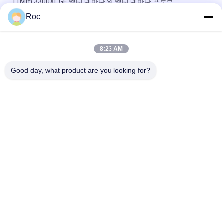
11Mm 3300XL GE 벡티 네바다 역 벡티 네바다 프로브
Roc
50mm 3300XL 벡티 네바다 근접 탐사 330709-000-050-10-02-
00
8:23 AM
8.0 미터 3300 XL 11Mm GE 벡티 네바다 진동 탐사 330730-080-
00-00
Good day, what product are you looking for?
모든
GE 벤틀리 네바다
E&H 도구
에머슨 로즈마운트 
VEGA 레벨 미터
압력 송신기
요코가와 EJA 압력 
지멘스 압력 트랜스
송신기
미터
앨런 브래들리 컴팩
ABB 밸브 포지셔너
트 로직스