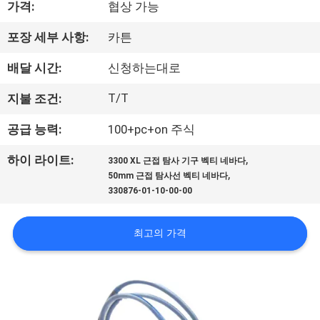
한
가격:
협상 가능
것
포장 세부 사항:
카튼
배달 시간:
신청하는대로
공
T/T
지불 조건:
장
공급 능력:
100+pc+on 주식
투
어
,
하이 라이트:
3300 XL 근접 탐사 기구 벡티 네바다
,
50mm 근접 탐사선 벡티 네바다
330876-01-10-00-00
품
최고의 가격
질
관
리