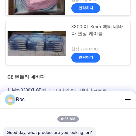
연락하다
3300 XL 8mm 벡티 네바
다 연장 케이블
협상 가능 MOQ:1
연락하다
GE 벤틀리 네바다
11Mm 3300XL GE 벡티 네바다 역 벡티 네바다 프로브
Roc
50mm 3300XL 벡티 네바다 근접 탐사 330709-000-050-10-02-
00
6:26 AM
8.0 미터 3300 XL 11Mm GE 벡티 네바다 진동 탐사 330730-080-
00-00
Good day, what product are you looking for?