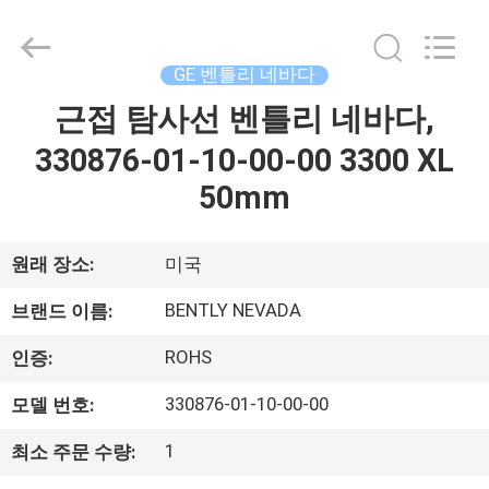
©
2021
-
2026
GREAT
GE 벤틀리 네바다
SYSTEM
INDUSTRY
CO.
근접 탐사선 벤틀리 네바다,
집
LTD.
All
Rights
330876-01-10-00-00 3300 XL
Reserved.
제
50mm
품
원래 장소:
미국
우
BENTLY NEVADA
브랜드 이름:
리
ROHS
인증:
에
330876-01-10-00-00
모델 번호:
관
1
최소 주문 수량: