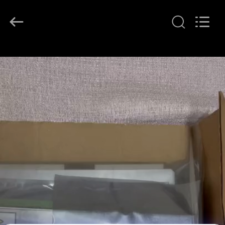
©
2021
-
2026
GREAT
SYSTEM
INDUSTRY
CO.
집
LTD.
All
Rights
Reserved.
제
품
우
리
에
관