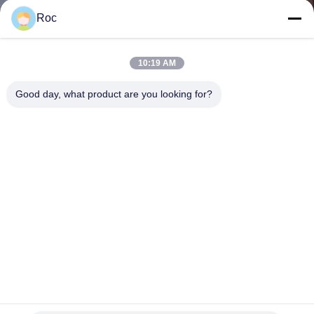
한
Roc
것
10:19 AM
공
Good day, what product are you looking for?
장
투
어
품
질
관
리
3500/05-01-01-00-00-01 GE 벤틀리 네바다 3500 시스템 랙