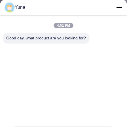
한
Yuna
것
4:51 PM
공
Good day, what product are you looking for?
장
투
어
품
질
관
리
벤틀리 네바다 3330500-00-00 벨로미터 피에조 속도 센서