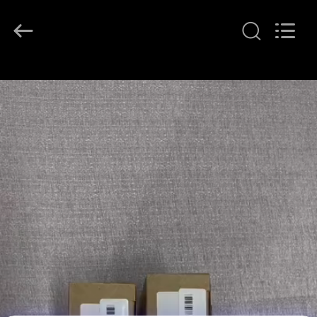
©
2021
-
2026
GREAT
SYSTEM
INDUSTRY
CO.
집
LTD.
All
Rights
Reserved.
제
품
우
리
에
관