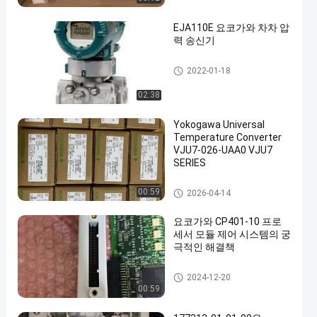
EJA110E 요코가와 차차 압
력 송신기
요코가와 EJA 압력 송신기
2022-01-18
02:38
en
Yokogawa Universal
Temperature Converter
VJU7-026-UAA0 VJU7
SERIES
요코가와 EJA 압력 송신기
00:59
2026-04-14
요코가와 CP401-10 프로
세서 모듈 제어 시스템의 궁
극적인 해결책
요코가와 EJA 압력 송신기
2024-12-20
00:59