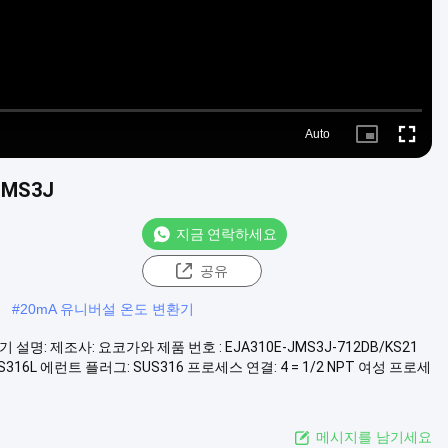
Auto
Picture-
Fullscre
in-
Picture
JMS3J
지금 연락하세요
공유
#
20mA 유니버설 온도 변환기
설명: 제조사: 요코가와 제품 번호 : EJA310E-JMS3J-712DB/KS21
316L 에런트 플러그: SUS316 프로세스 연결: 4 = 1/2 NPT 여성 프로세
메시지를 남기세요