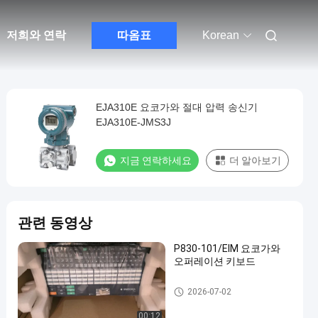
저희와 연락
따옴표
Korean
EJA310E 요코가와 절대 압력 송신기
EJA310E-JMS3J
지금 연락하세요
더 알아보기
관련 동영상
P830-101/EIM 요코가와
오퍼레이션 키보드
요코가와 EJA 압력 송신기
2026-07-02
00:12