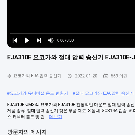
Loaded
:
0%
0:00
/
0:00
Play
Play
Play
Mute
Current
Duration
next
next
EJA310E 요코가와 절대 압력 송신기 EJA310E-
Time
요코가와 EJA 압력 송신기
2022-01-20
569 의견
#
요코가와 유니버설 온도 변환기
#
절대 요코가와 EJA 압력 송신기
EJA310E-JMS3J 요코가와 EJA310E 전통적인 마운트 절대 압력 송신기 
제품 종류: 절대 압력 송신기 젖은 부품 재료: S 몸체: SCS14A 캡슐: SUS
스 커넥터 볼트 및 견...
더 보기
방문자의 메시지